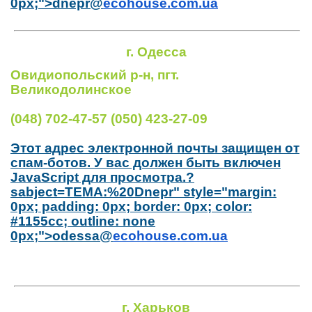
0px;">dnepr@
ecohouse.com.ua
г.
Одесса
Овидиопольский р-н, пгт.
Великодолинское
(048) 702-47-57 (050) 423-27-09
Этот адрес электронной почты защищен от
спам-ботов. У вас должен быть включен
JavaScript для просмотра.
?
sabject=TEMA:%20Dnepr" style="margin:
0px; padding: 0px; border: 0px; color:
#1155cc; outline: none
0px;">odessa@
ecohouse.com.ua
г. Харьков