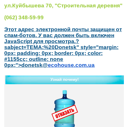
ул.Куйбышева 70,
"Строительная деревня"
(062) 348-59-99
Этот адрес электронной почты защищен от
спам-ботов. У вас должен быть включен
JavaScript для просмотра.
?
sabject=TEMA:%20Donetsk" style="margin:
0px; padding: 0px; border: 0px; color:
#1155cc; outline: none
0px;">
donetsk@
ecohouse.com.ua
Узнай почему!