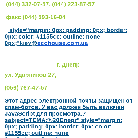
(044) 332-07-57, (044) 223-87-57
факс (044) 593-16-04
style="margin: 0px; padding: 0px; border:
0px; color: #1155cc; outline: none
0px;"
kiev@
ecohouse.com.ua
г.
Днепр
ул. Ударников 27,
(056) 767-47-57
Этот адрес электронной почты защищен от
спам-ботов. У вас должен быть включен
JavaScript для просмотра.
?
sabject=TEMA:%20Dnepr" style="margin:
0px; padding: 0px; border: 0px; color:
#1155cc; outline: none